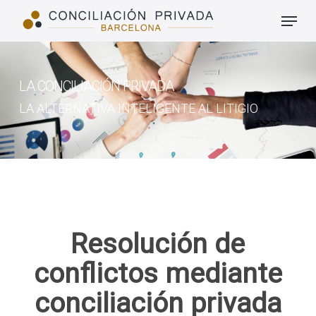
Skip
Menu
to
Close
main
Men
LA CONCILIACIÓN PRIVADA
content
LA ALTERNATIVA INTELIGENTE AL LITIGIO
Resolución de
conflictos mediante
conciliación privada