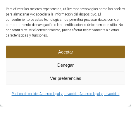
Para ofrecer las mejores experiencias, utilizamos tecnologías como las cookies
para almacenar y/o acceder a la información del dispositivo. El
consentimiento de estas tecnologías nos permitirá procesar datos como el
comportamiento de navegación o las identificaciones únicas en este sitio. No
consentir o retirar el consentimiento, puede afectar negativamente a ciertas
características y funciones.
QUIERO QUE ME LLAMEN
Aceptar
AHORA
Denegar
Ver preferencias
Política de cookies
Acuerdo legal y privacidad
Acuerdo legal y privacidad